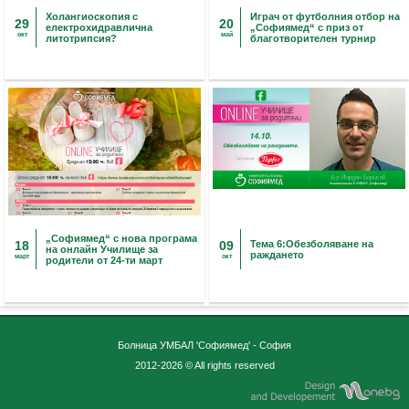
Холангиоскопия с
Играч от футболния отбор на
29
20
електрохидравлична
„Софиямед“ с приз от
окт
май
литотрипсия?
благотворителен турнир
„Софиямед“ с нова програма
18
09
Тема 6:Обезболяване на
на онлайн Училище за
раждането
март
окт
родители от 24-ти март
Болница УМБАЛ 'Софиямед' - София
2012-2026 © All rights reserved