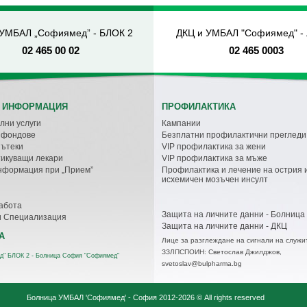
 УМБАЛ „Софиямед” - БЛОК 2
ДКЦ и УМБАЛ "Софиямед" -
02 465 00 02
02 465 0003
 ИНФОРМАЦИЯ
ПРОФИЛАКТИКА
лни услуги
Кампании
с фондове
Безплатни профилактични прегледи
пътеки
VIP профилактика за жени
икуващи лекари
VIP профилактика за мъже
нформация при „Прием”
Профилактика и лечение на острия 
исхемичен мозъчен инсулт
абота
Защита на личните данни - Болница
и Специализация
Защита на личните данни - ДКЦ
А
Лице за разглеждане на сигнали на служи
ЗЗЛПСПОИН: Светослав Джилджов,
д" БЛОК 2 - Болница София "Софиямед"
svetoslav@bulpharma.bg
Болница УМБАЛ 'Софиямед' - София
2012-2026 © All rights reserved