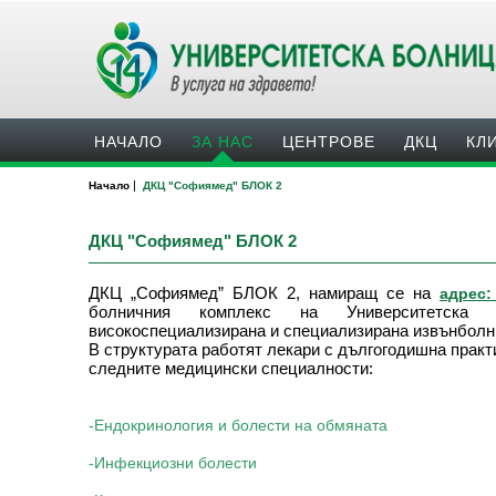
НАЧАЛО
ЗА НАС
ЦЕНТРОВЕ
ДКЦ
КЛ
|
Начало
ДКЦ "Софиямед" БЛОК 2
ДКЦ "Софиямед" БЛОК 2
ДКЦ „Софиямед” БЛОК 2, намиращ се на
адрес
болничния комплекс на Университетска 
високоспециализирана и специализирана извънбол
В структурата работят лекари с дългогодишна практ
следните медицински специалности:
-Ендокринология и болести на обмянатa
-Инфекциозни болести