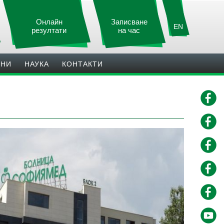
Онлайн
Записване
EN
резултати
на час
ИНИ
НАУКА
КОНТАКТИ