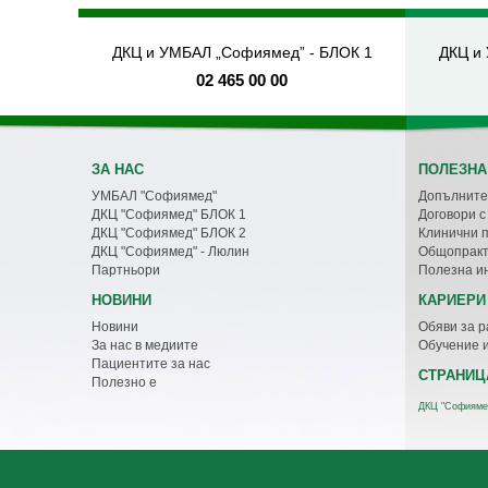
ДКЦ и УМБАЛ „Софиямед” - БЛОК 1
ДКЦ и
02 465 00 00
ЗА НАС
ПОЛЕЗНА
УМБАЛ "Софиямед"
Допълните
ДКЦ "Софиямед" БЛОК 1
Договори 
ДКЦ "Софиямед" БЛОК 2
Клинични 
ДКЦ "Софиямед" - Люлин
Общопракт
Партньори
Полезна и
НОВИНИ
КАРИЕРИ
Новини
Обяви за р
За нас в медиите
Обучение 
Пациентите за нас
СТРАНИЦ
Полезно е
ДКЦ "Софияме