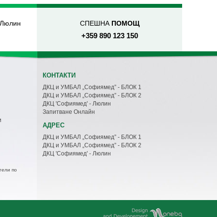
 Люлин
СПЕШНА
ПОМОЩ
+359 890 123 150
КОНТАКТИ
ДКЦ и УМБАЛ „Софиямед” - БЛОК 1
ДКЦ и УМБАЛ „Софиямед” - БЛОК 2
ДКЦ 'Софиямед' - Люлин
Запитване Онлайн
и
АДРЕС
ДКЦ и УМБАЛ „Софиямед” - БЛОК 1
ДКЦ и УМБАЛ „Софиямед” - БЛОК 2
ДКЦ 'Софиямед' - Люлин
тели по