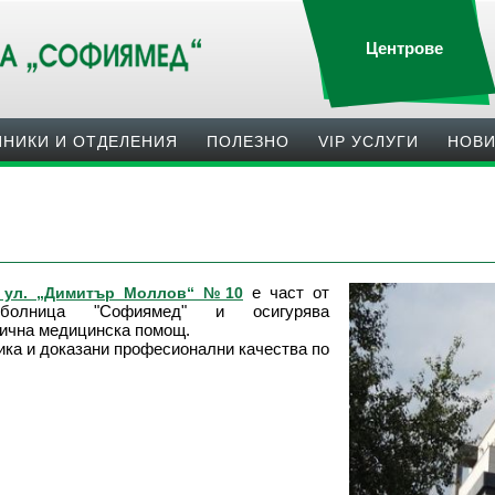
Центрове
ИНИКИ И ОТДЕЛЕНИЯ
ПОЛЕЗНO
VIP УСЛУГИ
НОВ
е част от
: ул. „Димитър Моллов“ №10
болница "Софиямед" и осигурява
нична медицинска помощ.
ика и доказани професионални качества по