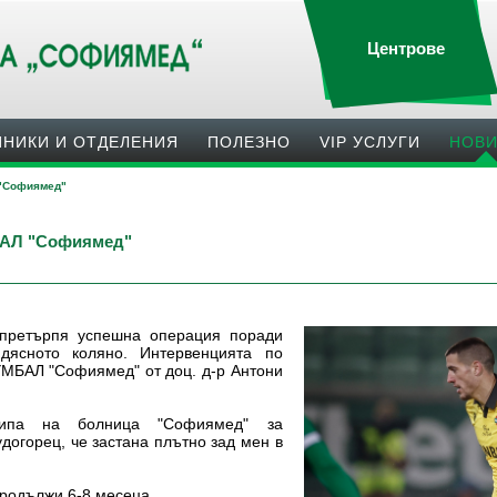
Центрове
ИНИКИ И ОТДЕЛЕНИЯ
ПОЛЕЗНO
VIP УСЛУГИ
НОВ
 "Софиямед"
БАЛ "Софиямед"
 претърпя успешна операция поради
дясното коляно. Интервенцията по
УМБАЛ "Софиямед" от доц. д-р Антони
кипа на болница "Софиямед" за
догорец, че застана плътно зад мен в
родължи 6-8 месеца.