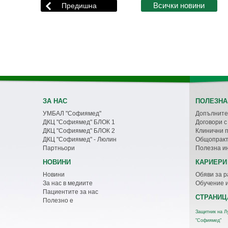
ЗА НАС
ПОЛЕЗНА
УМБАЛ "Софиямед"
Допълните
ДКЦ "Софиямед" БЛОК 1
Договори 
ДКЦ "Софиямед" БЛОК 2
Клинични 
ДКЦ "Софиямед" - Люлин
Общопракт
Партньори
Полезна и
НОВИНИ
КАРИЕРИ
Новини
Обяви за р
За нас в медиите
Обучение 
Пациентите за нас
СТРАНИЦ
Полезно е
Защитник на Л
"Софиямед"