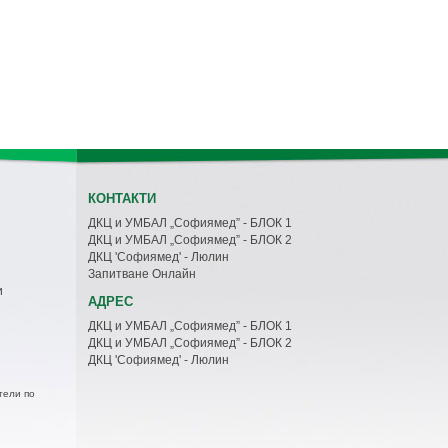
КОНТАКТИ
ДКЦ и УМБАЛ „Софиямед” - БЛОК 1
ДКЦ и УМБАЛ „Софиямед” - БЛОК 2
ДКЦ 'Софиямед' - Люлин
Запитване Онлайн
и
АДРЕС
ДКЦ и УМБАЛ „Софиямед” - БЛОК 1
ДКЦ и УМБАЛ „Софиямед” - БЛОК 2
ДКЦ 'Софиямед' - Люлин
тели по