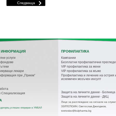
 ИНФОРМАЦИЯ
ПРОФИЛАКТИКА
лни услуги
Кампании
с фондове
Безплатни профилактични прегледи
пътеки
VIP профилактика за жени
икуващи лекари
VIP профилактика за мъже
нформация при „Прием”
Профилактика и лечение на острия 
исхемичен мозъчен инсулт
абота
Защита на личните данни - Болница
и Специализация
Защита на личните данни - ДКЦ
А
Лице за разглеждане на сигнали на служи
ЗЗЛПСПОИН: Светослав Джилджов,
удогорец успешно опериран в УМБАЛ
svetoslav@bulpharma.bg