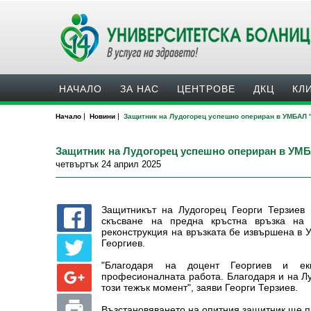
НАЧАЛО
ЗА НАС
ЦЕНТРОВЕ
ДКЦ
КЛ
|
|
Начало
Новини
Защитник на Лудогорец успешно опериран в УМБАЛ
Защитник на Лудогорец успешно опериран в УМ
четвъртък 24 април 2025
Защитникът на Лудогорец Георги Терзиев
скъсване на предна кръстна връзка на 
реконструкция на връзката бе извършена в 
Георгиев.
"Благодаря на доцент Георгиев и е
професионалната работа. Благодаря и на Лу
този тежък момент", заяви Георги Терзиев.
Възстановяването на опитния защитник ще п