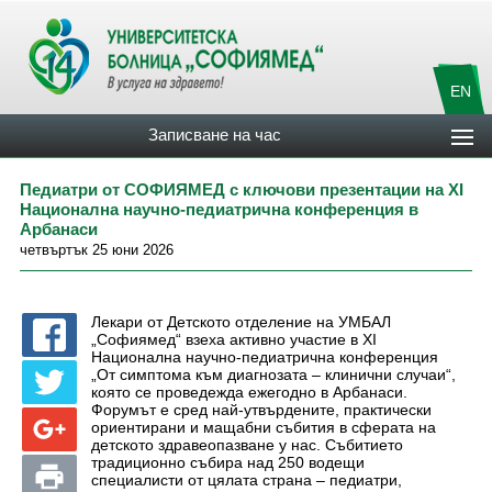
EN
Записване на час
Педиатри от СОФИЯМЕД с ключови презентации на XI
Национална научно-педиатрична конференция в
Арбанаси
четвъртък 25 юни 2026
Лекари от Детското отделение на УМБАЛ
„Софиямед“ взеха активно участие в XI
Национална научно-педиатрична конференция
„От симптома към диагнозата – клинични случаи“,
която се проведе
жда ежегодно в Арбанаси.
Форумът е сред най-утвърдените, практически
ориентирани и мащабни събития в сферата на
детското здравеопазване у нас. Събитието
традиционно събира над 250 водещи
специалисти от цялата страна – педиатри,