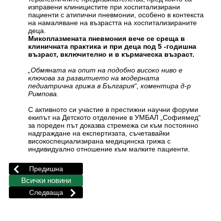
изправени клиницистите при хоспитализирани
пациенти с атипични пневмонии, особено в контекста
на намаляване на възрастта на хоспитализираните
деца.
Микоплазмената пневмония вече се среща в
клиничната практика и при деца под 5 -годишна
възраст, включително и в кърмаческа възраст.
„Обмяната на опит на подобно високо ниво е
ключова за развитието на модерната
педиатрична грижа в България“, коментира д-р
Римпова.
С активното си участие в престижни научни форуми
екипът на Детското отделение в УМБАЛ „Софиямед“
за пореден път доказва стремежа си към постоянно
надграждане на експертизата, съчетавайки
високоспециализирана медицинска грижа с
индивидуално отношение към малките пациенти.