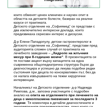
които обменят ценен клиничен и научен опит в
областта на детските болести, базиран на реални
казуси от практиката.
Детското отделение на „Софиямед“ се представи с
два изключително интересни доклада, които
предизвикаха сериозен интерес и дискусии.
Д-р Елени Пападопулу, детски гастроентеролог в
Детското отделение на „Софиямед“, представи пред
аудиторията сложен случай от практиката на
лечебното заведение –
„Хидропс на жлъчния
мехур при 8-годишно момче“
. В презентацията си
тя постави акцент върху капацитета на една
съвременна общопедиатрична структура бързо да
диагностицира и успешно да лекува подобни редки
състояния при децата по консервативен път, без да
се налага извършването на тежки хирургични
интервенции.
Началникът на Детското отделение- д-р Надежда
Римпова, д.м., запозна участниците с подробен
анализ на
опита на отделението при лечението на
деца с микоплазмена пневмония за последните 3
години
. Тя коментира в детайли диагностичните и
терапевтичните предизвикателства, пред които са