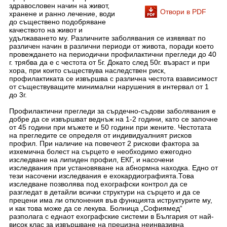
здравословен начин на живот,
Отвори в PDF
хранене и ранно лечение, води
до съществено подобряване
качеството на живот и
удължаването му. Различните заболявания се изявяват по
различен начин в различни периоди от живота, поради което
провеждането на периодични профилактични прегледи до 40
г. трябва да е с честота от 5г. Докато след 50г. възраст и при
хора, при които съществува наследствен риск,
профилактиката се извършва с различна честота взависимост
от съществуващите минимални нарушения в интервал от 1
до 3г.
Профилактични прегледи за сърдечно-съдови заболявания е
добре да се извършват веднъж на 1-2 години, като се започне
от 45 години при мъжете и 50 години при жените. Честотата
на прегледите се определя от индивидуалният рисков
профил. При наличие на повечеот 2 рискови фактора за
изхемична болест на сърцето е необходимо ежегодно
изследване на липиден профил, ЕКГ, и насочени
изследвания при установяване на абнормна находка. Едно от
тези насочени изследвания е ехокардиографията.Това
изследване позволява под ехографски контрол да се
разгледат в детайли всички структури на сърцето и да се
прецени има ли отклонения във функцията иструктурите му,
и как това може да се лекува. Болница „Софиямед“
разполага с еднаот ехографские системи в България от най-
висок клас за извършване на прецизна неинвазивна