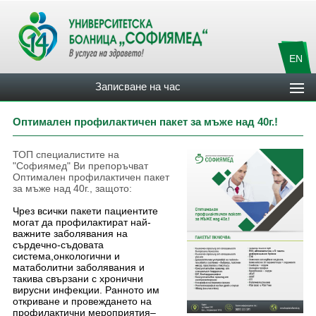
EN
Записване на час
Оптимален профилактичен пакет за мъже над 40г.!
ТОП специалистите на
"Софиямед" Ви препоръчват
Оптимален профилактичен пакет
за мъже над 40г., защото:
Чрез всички пакети пациентите
могат да профилактират най-
важните заболявания на
сърдечно-съдовата
система,онкологични и
матаболитни заболявания и
такива свързани с хронични
вирусни инфекции. Ранното им
откриване и провеждането на
профилактични мероприятия–