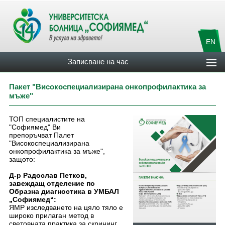
EN
Записване на час
Пакет "Високоспециализирана онкопрофилактика за
мъже"
ТОП специалистите на
"Софиямед" Ви
препоръчват Палет
"Високоспециализирана
онкопрофилактика за мъже",
защото:
Д-р Радослав Петков,
завеждащ отделение по
Образна диагностика в УМБАЛ
„Софиямед“:
ЯМР изследването на цяло тяло е
широко прилаган метод в
световната практика за скрининг