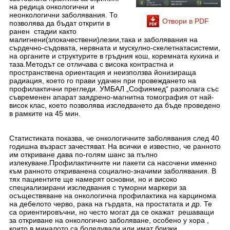
на редица онкологични и
неонкологични заболявания. То
Отвори в PDF
позволява да бъдат открити в
ранен стадии както
малигнени(злокачествени)лезии,така и заболявания на
сърдечно-съдовата, нервната и мускулно-скелетнатасистеми,
на органите и структурите в гръдния кош, коремната кухина и
таза.Методът се отличава с висока контрастна и
пространствена ориентация и неизползва йонизираща
радиация, което го прави удачен при провеждането на
профилактични прегледи. УМБАЛ „Софиямед“ разполага със
съвременен апарат заядрено-магнитна томография от най-
висок клас, което позволява изследването да бъде проведено
в рамките на 45 мин.
Статистиката показва, че онкологичните заболявания след 40
годишна възраст зачестяват. На всички е известно, че ранното
им откриване дава по-голям шанс за пълно
излекуване.Профилактичните ни пакети са насочени именно
към ранното откриванена социално-значими заболявания. В
тях пациентите ще намерят основни, но и високо
специализирани изследвания с туморни маркери за
осъществяване на онкологична профилактика на карцинома
на дебелото черво, рака на гърдата, на простатата и др. Те
са ориентировъчни, но често могат да се окажат решаващи
за откриване на онкологично заболяване, особено у хора ,
които в миналото са боледували или имат близки