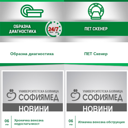
Образна диагностика
ПЕТ Скенер
06
Хронична венозна
06
Илиачна венозна обструкция
недостатъчност
апр
апр