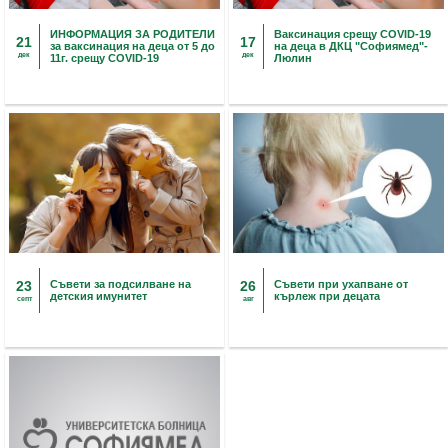
ИНФОРМАЦИЯ ЗА РОДИТЕЛИ
Ваксинация срещу COVID-19
21
17
за ваксинация на деца от 5 до
на деца в ДКЦ "Софиямед"-
дек
дек
11г. срещу COVID-19
Люлин
23
Съвети за подсилване на
26
Съвети при ухапване от
детския имунитет
кърлеж при децата
септ
авг