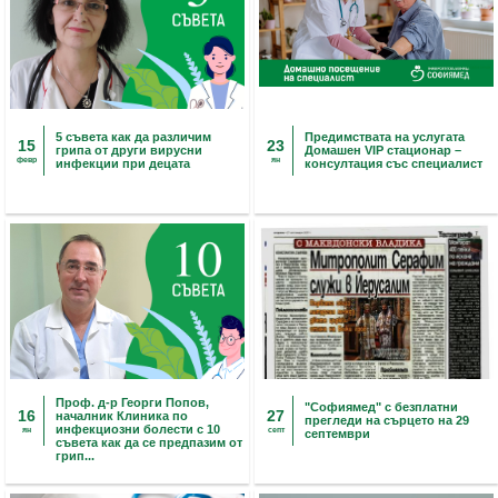
5 съвета как да различим
Предимствата на услугата
15
23
грипа от други вирусни
Домашен VIP стационар –
февр
ян
инфекции при децата
консултация със специалист
Проф. д-р Георги Попов,
"Софиямед" с безплатни
16
27
началник Клиника по
прегледи на сърцето на 29
инфекциозни болести с 10
ян
септ
септември
съвета как да се предпазим от
грип...