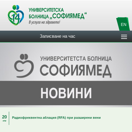
EN
Записване на час
20
Радиофреквентна аблация (RFA) при разширени вени
апр