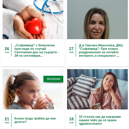
„Софиямед“ с безплатни
Д-р Гергана Манолова, ДКЦ
26
27
прегледи по случай
"Софиямед": При кожно
Световния ден на сърцето -
раздразнение не питайте
септ
юли
29-ти септември...
интернет, а специалист ...
10 стъпки как да накараме
21
Колко вода трябва да пие
18
нашия тийн да се храни
детето?
юли
юли
здравословно