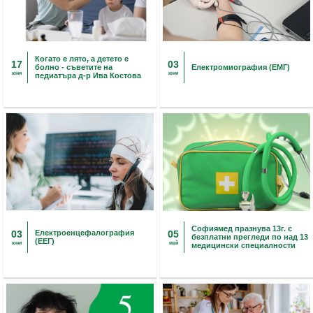
Когато е лято, а детето е
17
03
болно - съветите на
Електромиография (ЕМГ)
юни
юни
педиатъра д-р Ива Костова
Софиямед празнува 13г. с
03
Eлектроенцефалография
05
безплатни прегледи по над 13
(ЕЕГ)
юни
май
медицински специалности