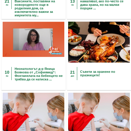
21
13
Ваксините, поставяни на
намаляват, ако по-често се
новороденото още в
дава храна, но на малки
ян
ян
родилния дом, са
порции ...
изключително важни за
имунитета му...
Неонатологът д-р Яница
10
21
Съвети за хранене по
Боянова от „Софиямед“:
празниците!
Фонтанелата на бебенцето не
ян
дек
трябва да се натиска ...