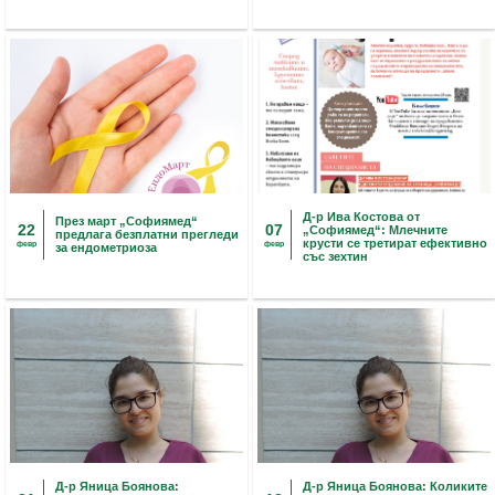
Д-р Ива Костова от
През март „Софиямед“
22
07
„Софиямед“: Млечните
предлага безплатни прегледи
крусти се третират ефективно
февр
февр
за ендометриоза
със зехтин
Д-р Яница Боянова:
Д-р Яница Боянова: Коликите