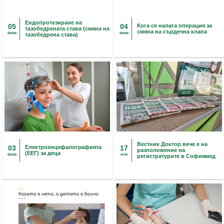
Ендопротезиране на
05
04
Кога се налага операция за
тазобедрената става (смяна на
смяна на сърдечна клапа
февр
февр
тазобедрена става)
Вестник Доктор вече е на
03
Електроенцефалографията
17
разположение на
(ЕЕГ) за деца
февр
юли
регистратурите в Софиямед