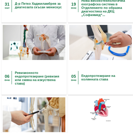
Нова високотехнологична
31
Д-р Петко Хаджиламбрев за
19
ехографска система в
диагнозата скъсан менискус
Отделението по образна
март
февр
диагностика на ДКЦ
„Софиямед“...
Ревизионното
06
05
Ендопротезиране на
ендопротезиране (ревизия
колянната става
или смяна на изкуствена
февр
февр
става)