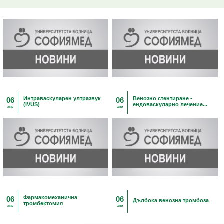
Интраваскуларен ултразвук
Венозно стентиране -
06
06
(IVUS)
ендоваскуларно лечение...
апр
апр
Фармакомеханична
06
06
Дълбока венозна тромбоза
тромбектомия
апр
апр