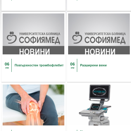
06
06
Повърхностен тромбофлебит
Разширени вени
апр
апр