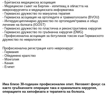
- Британска медицинска асоциация
- Медицински съвет на Берлин - изпитващ в областта на
неврохирургията и медицинската информатика
- Германско дружество по мануална терапия
- Германска асоциация на ортопедите и травматолозите (BVOU)
- Интердисциплинарно дружество по ортопедия/травма и общо
лечение на болката (IGOST)
- Германско дружество по пластична и реконструктивна хирургия
- Германско дружество по гръбначна хирургия (DWG)
- Професионална асоциация за ботулинов токсин към Германското
дружество по неврология
Професионална регистрация като неврохирург:
- Германия
- Обединено кралство
- Монголия
- Кения
- Египет
Има близо 30-годишен професионален опит. Неговият фокус са
както гръбначните операции така и краниалната хирургия,
операциите на хипофизата и терапията на болката.