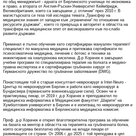
по общ мениджмънт - едната от Берлинското училище по икономика
и право, а втората от Англия-Ръскин-Университет Кеймбридж,
Великобритания, които са завършени „с отличие“ през 2010 г. В
магистърската си теза той изследва темата „Трансфер на
медицински знания от западни към „ограничени“ по отношение на
ресурсите държави“ , което го превръща в авторитет в областта на
трансфера на медицински опит от високоразвити към по-слабо
развити държави.
Преминал е пълно обучение като сертифициран мануален терапевт/
специалист по мануална медицина и притежава сертификати по
психосоматична медицина, лечение с ботокс и техники за
инжектиране на хиалуронова киселина. Д-р Хорачек е завършил
учебни програми по специализирана терапия на болката и медико-
правна експертиза и е сертифициран гръбначен хирург от
Германското дружество по гръбначни заболявания (DWG).
Понастоящем той е старши консултант-неврохирург в Inter-Neuro -
Център по неврохирургия Берлин и работи като неврохирург в
Бундесвера (германските военновъздушни сили). Освен че е
практикуващ лекар, от 2019 г. д-р Хорачек е преподавател по
медицинска информатика в Медицинския факултет „Шарите“ на
Хумболтовия университет в Берлин и е изпитващ по неврохирургия и
медицинска информатика в Берлинската медицинска комисия.
Проф. д-р Хорачек е открил благотворителна програма за обучение
на базата на ментор в областта на терапията на гръбначната болка,
която осигурява безплатно обучение на млади лекари от
развиващите се страни. От 2006 г. до 2025 г. той преподава в цял