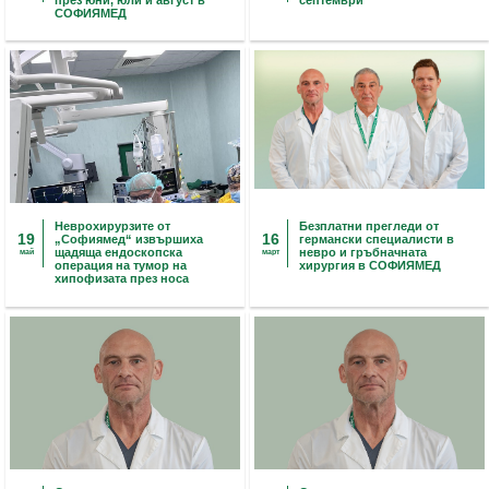
СОФИЯМЕД
Неврохирурзите от
Безплатни прегледи от
19
16
„Софиямед“ извършиха
германски специалисти в
щадяща ендоскопска
невро и гръбначната
май
март
операция на тумор на
хирургия в СОФИЯМЕД
хипофизата през носа