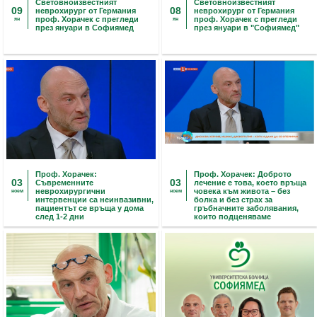
Световноизвестният
Световноизвестният
09
08
неврохирург от Германия
неврохирург от Германия
проф. Хорачек с прегледи
проф. Хорачек с прегледи
ян
ян
през януари в Софиямед
през януари в "Софиямед"
Проф. Хорачек:
Проф. Хорачек: Доброто
03
03
Съвременните
лечение е това, което връща
неврохирургични
човека към живота – без
ноем
ноем
интервенции са неинвазивни,
болка и без страх за
пациентът се връща у дома
гръбначните заболявания,
след 1-2 дни
които подценяваме