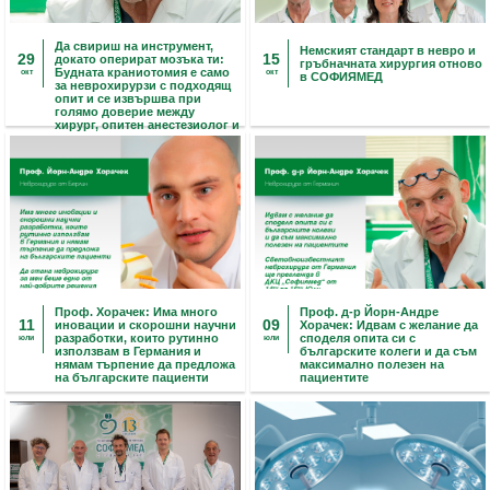
Да свириш на инструмент,
Немският стандарт в невро и
29
15
докато оперират мозъка ти:
гръбначната хирургия отново
Будната краниотомия е само
окт
окт
в СОФИЯМЕД
за неврохирурзи с подходящ
опит и се извършва при
голямо доверие между
хирург, опитен анестезиолог и
пациент
Проф. Хорачек: Има много
Проф. д-р Йорн-Андре
11
09
иновации и скорошни научни
Хорачек: Идвам с желание да
разработки, които рутинно
споделя опита си с
юли
юли
използвам в Германия и
българските колеги и да съм
нямам търпение да предложа
максимално полезен на
на българските пациенти
пациентите