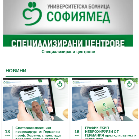
Специализирани центрове
НОВИНИ
Световноизвестният
ГРАФИК ЕКИП
18
16
неврохирург от Германия
НЕВРОХИРУРЗИ ОТ
проф. Хорачек с прегледи
ГЕРМАНИЯ през юли, август и
юни
юни
през юни, юли и август в
септември