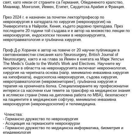
свят, като някои от страните са Германия, Обединеното кралство,
Мианмар, Монголия, Йемен, Египет, Саудитска Арабия и Франция.
През 2024 г. е назначен за почетен лектор/професор по
неврохирургия в катедрата по хирургия (неврохирургия) на
Университета в Найроби, Кения, където редовно преподава. През
последните 20 години той създава и е автор на множество лекции по
неврохирургия, ендоскопски техники в неврохирургията,
невротравматология и гръбначна хирургия.
Проф.Д-р Хорачек е автор на повече от 20 научни публикации в
световноизвестни списания като Neurosurgery, British Journal of
Neurosurgery, както и на глава за Йемен в книгата на Марк Уилсън
The Medic's Guide to the World's Work and Electives. Научните му
интереси в областта на неврохирургията включват невроонкология,
хирургия на черепната основа (напр. минимално инвазивна хирургия
на хипофизата), ендоскопска неврохирургия, съдова хирургия,
невротравматология (невромониторинг), гръбначна хирургия и
терапия на хроничната болка. Специализираните му професионални
интереси са насочени към темите за трансфер на медицински знания
в ислямски страни (тема на дипломна работа по MBA), безопасност
на пациентите в медицинския софтуер, минимално инвазивна
неврохирургия (невроендоскопия) и телемедицина.
Членства:
- Германско дружество по неврохирургия
- Асоциация на германските неврохирурзи
- Германско дружество по медицинска информатика, биометрия и
епидемиология