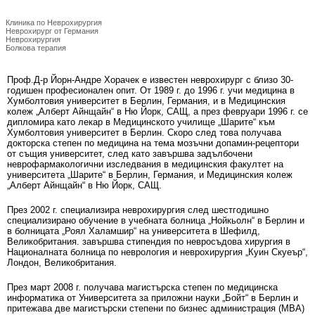
Проф. д-р Йорн-Андре Хорачек
Клиника по Неврохирургия
Неврохирург от Германия
Неврохирургия
Болкова терапия
Проф.Д-р Йорн-Андре Хорачек е известен неврохирург с близо 30-
годишен професионален опит. От 1989 г. до 1996 г. учи медицина в
Хумболтовия университет в Берлин, Германия, и в Медицинския
колеж „Алберт Айнщайн“ в Ню Йорк, САЩ, а през февруари 1996 г. се
дипломира като лекар в Медицинското училище „Шарите“ към
Хумболтовия университет в Берлин. Скоро след това получава
докторска степен по медицина на тема мозъчни допамин-рецептори
от същия университет, след като завършва задълбочени
неврофармакологични изследвания в медицинския факултет на
университета „Шарите“ в Берлин, Германия, и Медицинския колеж
„Алберт Айнщайн“ в Ню Йорк, САЩ.
През 2002 г. специализира неврохирургия след шестгодишно
специализирано обучение в учебната болница „Нойкьолн“ в Берлин и
в болницата „Роял Халамшир“ на университета в Шефилд,
Великобритания. завършва стипендия по невросъдова хирургия в
Националната болница по неврология и неврохирургия „Куин Скуеър“,
Лондон, Великобритания.
През март 2008 г. получава магистърска степен по медицинска
информатика от Университета за приложни науки „Бойт“ в Берлин и
притежава две магистърски степени по бизнес администрация (MBA)