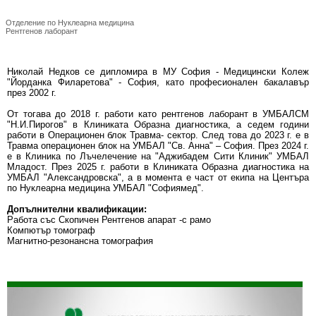
Николай Недков
Отделение по Нуклеарна медицина
Рентгенов лаборант
Николай Недков се дипломира в МУ София - Медицински Колеж
"Йорданка Филаретова" - София, като професионален бакалавър
през 2002 г.
От тогава до 2018 г. работи като рентгенов лаборант в УМБАЛСМ
"Н.И.Пирогов" в Клиниката Образна диагностика, а седем години
работи в Операционен блок Травма- сектор. След това до 2023 г. е в
Травма операционен блок на УМБАЛ "Св. Анна" – София. През 2024 г.
е в Клиника по Лъчелечение на "Аджибадем Сити Клиник" УМБАЛ
Младост. През 2025 г. работи в Клиниката Образна диагностика на
УМБАЛ "Александровска", а в момента е част от екипа на Центъра
по Нуклеарна медицина УМБАЛ "Софиямед".
Допълнителни квалификации:
Работа със Скопичен Рентгенов апарат -с рамо
Компютър томограф
Магнитно-резонансна томография