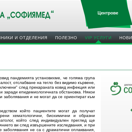
Центрове
ИНИКИ И ОТДЕЛЕНИЯ
ПОЛЕЗНO
VIP УСЛУГИ
НОВ
ковид пандемията установихме, че голяма група
алост, отслабване на тегло без видимо кървене,
тключени“ след прекараната ковид инфекция или
и заради епидемиологичната обстановка. Някои
и заболявания и не могат да се ориентират към
средством който пациентите могат да получат
рени хематологични, биохимични и образни
матолог, който след индивидуален преглед ще
янието ви след извършените изследвания, и при
е заболявания не са с драматични оплаквания,