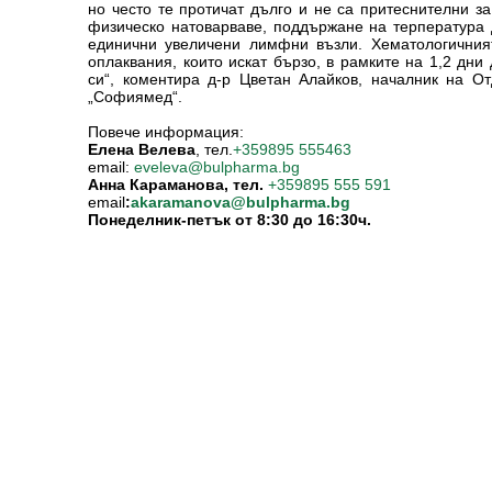
но често те протичат дълго и не са притеснителни з
физическо натоварваве, поддържане на терпература д
единични увеличени лимфни възли. Хематологичния
оплаквания, които искат бързо, в рамките на 1,2 дни
си“, коментира д-р Цветан Алайков, началник на 
„Софиямед“.
Повече информация:
Елена Велева
, тел.
+359895 555463
email:
eveleva@bulpharma.bg
Анна Караманова, тел.
+359895 555 591
email
:
akaramanova@bulpharma.bg
Понеделник-петък от 8:30 до 16:30ч.