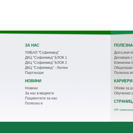
ЗА НАС
ПОЛЕЗНА
УМБАЛ "Софиямед"
Допълните
ДКЦ "Софиямед" БЛОК 1
Договори 
ДКЦ "Софиямед" БЛОК 2
Клинични 
ДКЦ "Софиямед" - Люлин
Общопракт
Партньори
Полезна и
НОВИНИ
КАРИЕРИ
Новини
Обяви за р
За нас в медиите
Обучение 
Пациентите за нас
СТРАНИЦ
Полезно е
VIP хематолог