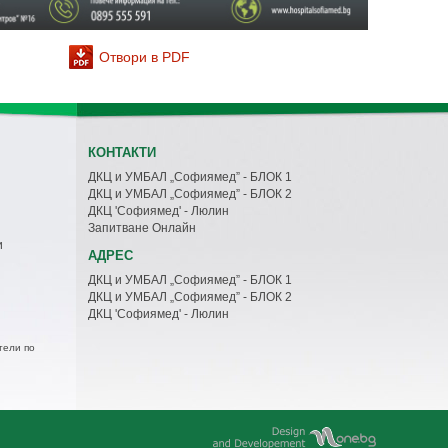
Отвори в PDF
КОНТАКТИ
ДКЦ и УМБАЛ „Софиямед” - БЛОК 1
ДКЦ и УМБАЛ „Софиямед” - БЛОК 2
ДКЦ 'Софиямед' - Люлин
Запитване Онлайн
и
АДРЕС
ДКЦ и УМБАЛ „Софиямед” - БЛОК 1
ДКЦ и УМБАЛ „Софиямед” - БЛОК 2
ДКЦ 'Софиямед' - Люлин
тели по