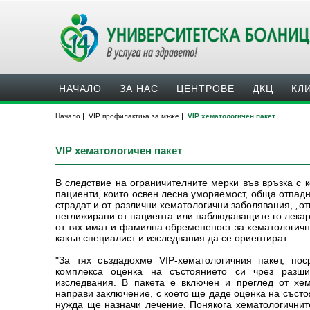
НАЧАЛО
ЗА НАС
ЦЕНТРОВЕ
ДКЦ
КЛ
|
|
Начало
VIP профилактика за мъже
VIP хематологичен пакет
VIP хематологичен пакет
В следствие на ограничителните мерки във връзка с 
пациенти, които oсвен лесна уморяемост, обща отпадн
страдат и от различни хематологични заболявания, „о
неглижирани от пациента или наблюдаващите го лекар
от тях имат и фамилна обремененост за хематологичн
какъв специалист и изследвания да се ориентират.
"За тях създадохме VIP-хематологичния пакет, по
комплекса оценка на състоянието си чрез разши
изследвания. В пакета е включен и преглед от хе
направи заключение, с което ще даде оценка на състо
нужда ще назначи лечение. Понякога хематологичнит