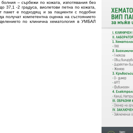
а болния – сърбежи по кожата, изпотявания без
о 37,1 -2 градуса, виолетови петна по кожата,
т пакет е подходящ и за пациенти с подобни
 да получат компетентна оценка на състоянието
Отделението по клинична хематология в УМБАЛ