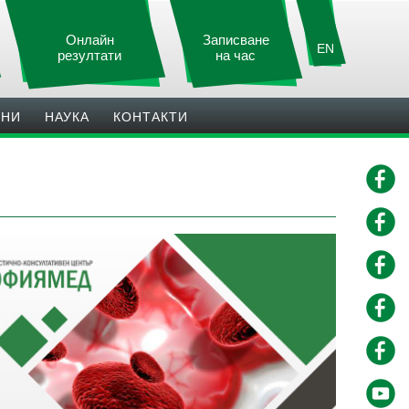
Онлайн
Записване
EN
резултати
на час
ИНИ
НАУКА
КОНТАКТИ