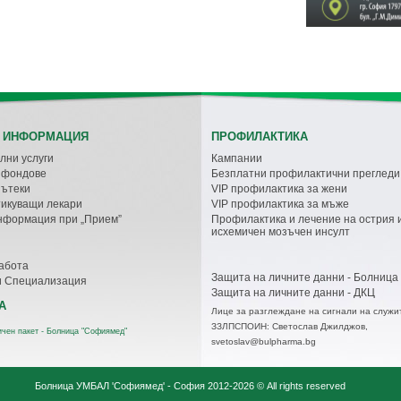
 ИНФОРМАЦИЯ
ПРОФИЛАКТИКА
лни услуги
Кампании
с фондове
Безплатни профилактични прегледи
пътеки
VIP профилактика за жени
икуващи лекари
VIP профилактика за мъже
нформация при „Прием”
Профилактика и лечение на острия 
исхемичен мозъчен инсулт
абота
Защита на личните данни - Болница
и Специализация
Защита на личните данни - ДКЦ
А
Лице за разглеждане на сигнали на служи
ЗЗЛПСПОИН: Светослав Джилджов,
ичен пакет - Болница "Софиямед"
svetoslav@bulpharma.bg
Болница УМБАЛ 'Софиямед' - София
2012-2026 © All rights reserved