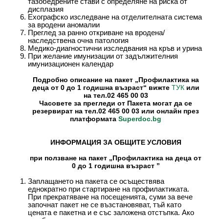
тазобедрените стави с определяне на риска от
дисплазия
Ехографско изследване на отделителната система
за вродени аномалии
Преглед за ранно откриване на вродена/
наследствена очна патология
Медико-диагностични изследвания на кръв и урина
При желание имунизации от задължителния
имунизационен календар
Подробно описание на пакет „
Профилактика на
деца от 0 до 1 годишна възраст“ вижте
или
ТУК
на тел.02 465 00 03
Часовете за прегледи от Пакета могат да се
резервират на тел.02 465 00 03 или онлайн през
платформата
Superdoc
.
bg
ИНФОРМАЦИЯ ЗА ОБЩИТЕ УСЛОВИЯ
при ползване на пакет „
Профилактика на деца от
0 до 1 годишна възраст
”
Заплащането на пакета се осъществява
еднократно при стартиране на профилактиката.
При прекратяване на посещенията, суми за вече
започнат пакет не се възстановяват, тъй като
цената е пакетна и е със заложена отстъпка. Ако