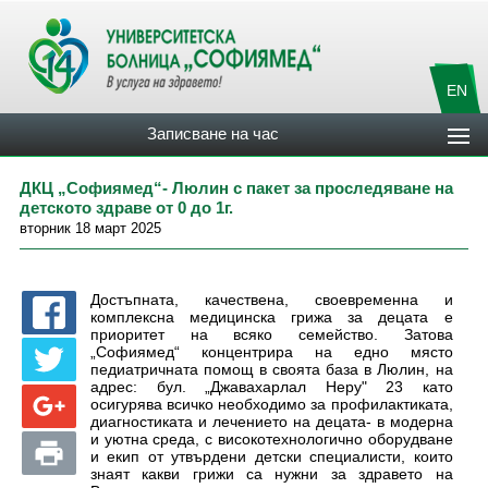
EN
Записване на час
ДКЦ „Софиямед“- Люлин с пакет за проследяване на
детското здраве от 0 до 1г.
вторник 18 март 2025
Достъпната, качествена, своевременна и
комплексна медицинска грижа за децата е
приоритет на всяко семейство. Затова
„Софиямед“ концентрира на едно място
педиатричната помощ в своята база в Люлин, на
адрес: бул. „Джавахарлал Неру" 23 като
осигурява всичко необходимо за профилактиката,
диагностиката и лечението на децата- в модерна
и уютна среда, с високотехнологично оборудване
и екип от утвърдени детски специалисти, които
знаят какви грижи са нужни за здравето на