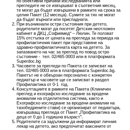
по обективни причини изследванията или
прегледите не се извършват в съответния месец,
те могат да бъдат извършени в рамките на срока за
целия Пакет (12 месеца). Сумите за тях не могат
да бъдат върнати или приспаднати.
При възникнали остри състояния при детето,
родителите могат да посетят Детския неотложен
кабинет в ДКЦ „Софиямед“ – Люлин. Те ползват
15% отстъпка от цената на прегледа за периода на
профилактичния пакет при представяне на
здравно-профилактичната карта на детето. За
запазването на час за преглед по повод остро
състояние - тел. 02/465 0003 или в платформата
Superdoc.bg
Часовете за прегледи по Пакета се записват на
тел. 02/465 0003 или в платформата Superdoc.bg.
Пакетът не е обвързан персонално с конкретен
педиатър и часовете ще се записват в раздел
Профилактика от 0-1 год.
Консултациите в рамките на Пакета (Клиничен
преглед и ехографско изследване за вродени
аномалии на отделителна система, както и
Ехографско изследване за вродени аномалии на
тазобедрените стави) се организират от педиатъра,
извършващ прегледа от Пакет „Профилактика на
деца от 0 до 1 годишна възраст”.
Родителите са задължени да информират личния
лекар на детето, ако предпочитат ваксините от