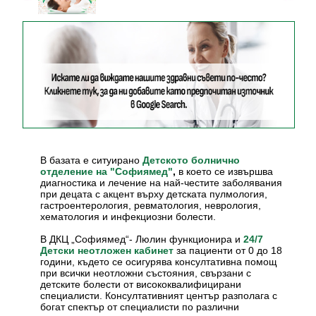
В базата е ситуирано
Детското болнично
,
в което се извършва
отделение на "Софиямед"
диагностика и лечение на най-честите заболявания
при децата с акцент върху детската пулмология,
гастроентерология, ревматология, неврология,
хематология и инфекциозни болести.
В ДКЦ „Софиямед“- Люлин функционира и
24/7
за пациенти от 0 до 18
Детски неотложен кабинет
години, където се осигурява консултативна помощ
при всички неотложни състояния, свързани с
детските болести от висококвалифицирани
специалисти. Консултативният център разполага с
богат спектър от специалисти по различни