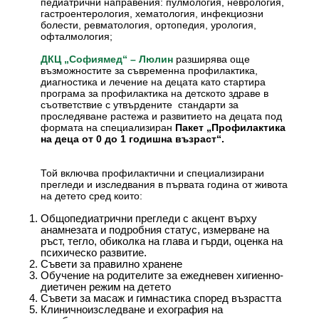
педиатрични направения: пулмология, неврология,
гастроентерология, хематология, инфекциозни
болести, ревматология, ортопедия, урология,
офталмология;
разширява още
ДКЦ „Софиямед“ – Люлин
възможностите за съвременна профилактика,
диагностика и лечение на децата като стартира
програма за профилактика на детското здраве в
съответствие с утвърдените стандарти за
проследяване растежа и развитието на децата под
формата на специализиран
Пакет „Профилактика
на деца от 0 до 1 годишна възраст“.
Той включва профилактични и специализирани
прегледи и изследвания в първата година от живота
на детето сред които:
Общопедиатрични прегледи с акцент върху
анамнезата и подробния статус, измерване на
ръст, тегло, обиколка на глава и гърди, оценка на
психическо развитие.
Съвети за правилно хранене
Обучение на родителите за ежедневен хигиенно-
диетичен режим на детето
Съвети за масаж и гимнастика според възрастта
Клиничноизследване и ехография на