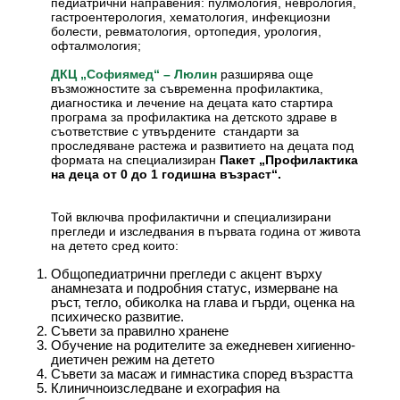
педиатрични направения: пулмология, неврология,
гастроентерология, хематология, инфекциозни
болести, ревматология, ортопедия, урология,
офталмология;
разширява още
ДКЦ „Софиямед“ – Люлин
възможностите за съвременна профилактика,
диагностика и лечение на децата като стартира
програма за профилактика на детското здраве в
съответствие с утвърдените стандарти за
проследяване растежа и развитието на децата под
формата на специализиран
Пакет „Профилактика
на деца от 0 до 1 годишна възраст“.
Той включва профилактични и специализирани
прегледи и изследвания в първата година от живота
на детето сред които:
Общопедиатрични прегледи с акцент върху
анамнезата и подробния статус, измерване на
ръст, тегло, обиколка на глава и гърди, оценка на
психическо развитие.
Съвети за правилно хранене
Обучение на родителите за ежедневен хигиенно-
диетичен режим на детето
Съвети за масаж и гимнастика според възрастта
Клиничноизследване и ехография на