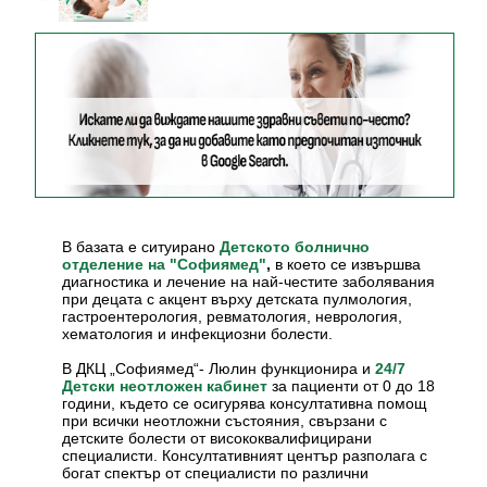
В базата е ситуирано
Детското болнично
,
в което се извършва
отделение на "Софиямед"
диагностика и лечение на най-честите заболявания
при децата с акцент върху детската пулмология,
гастроентерология, ревматология, неврология,
хематология и инфекциозни болести.
В ДКЦ „Софиямед“- Люлин функционира и
24/7
за пациенти от 0 до 18
Детски неотложен кабинет
години, където се осигурява консултативна помощ
при всички неотложни състояния, свързани с
детските болести от висококвалифицирани
специалисти. Консултативният център разполага с
богат спектър от специалисти по различни