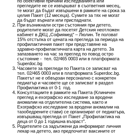
по обективни причини изследванията или
прегледите не се извършват в съответния месец,
те могат да бъдат извършени в рамките на срока за
целия Пакет (12 месеца). Сумите за тях не могат
да бъдат върнати или приспаднати.
При възникнали остри състояния при детето,
родителите могат да посетят Детския неотложен
кабинет в ДКЦ „Софиямед“ – Люлин. Те ползват
15% отстъпка от цената на прегледа за периода на
профилактичния пакет при представяне на
здравно-профилактичната карта на детето. За
запазването на час за преглед по повод остро
състояние - тел. 02/465 0003 или в платформата
Superdoc.bg
Часовете за прегледи по Пакета се записват на
тел. 02/465 0003 или в платформата Superdoc.bg.
Пакетът не е обвързан персонално с конкретен
педиатър и часовете ще се записват в раздел
Профилактика от 0-1 год.
Консултациите в рамките на Пакета (Клиничен
преглед и ехографско изследване за вродени
аномалии на отделителна система, както и
Ехографско изследване за вродени аномалии на
тазобедрените стави) се организират от педиатъра,
извършващ прегледа от Пакет „Профилактика на
деца от 0 до 1 годишна възраст”.
Родителите са задължени да информират личния
лекар на детето, ако предпочитат ваксините от