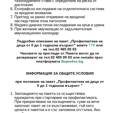
тазобедрените стави с определяне на риска от
дисплазия
Ехографско изследване на отделителната система
за вродени аномалии
Преглед за ранно откриване на вродена/
наследствена очна патология
Медико-диагностични изследвания на кръв и урина
При желание имунизации от задължителния
имунизационен календар
Подробно описание на пакет „
Профилактика на
деца от 0 до 1 годишна възраст“ вижте
или
ТУК
на тел.02 465 00 03
Часовете за прегледи от Пакета могат да се
резервират на тел.02 465 00 03 или онлайн през
платформата
Superdoc
.
bg
ИНФОРМАЦИЯ ЗА ОБЩИТЕ УСЛОВИЯ
при ползване на пакет „
Профилактика на деца от
0 до 1 годишна възраст
”
Заплащането на пакета се осъществява
еднократно при стартиране на профилактиката.
При прекратяване на посещенията, суми за вече
започнат пакет не се възстановяват, тъй като
цената е пакетна и е със заложена отстъпка. Ако