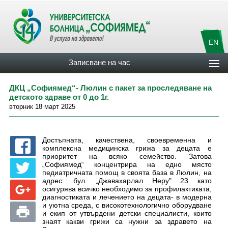
EN
Записване на час
ДКЦ „Софиямед“- Люлин с пакет за проследяване на
детското здраве от 0 до 1г.
вторник 18 март 2025
Достъпната, качествена, своевременна и
комплексна медицинска грижа за децата е
приоритет на всяко семейство. Затова
„Софиямед“ концентрира на едно място
педиатричната помощ в своята база в Люлин, на
адрес: бул. „Джавахарлал Неру" 23 като
осигурява всичко необходимо за профилактиката,
диагностиката и лечението на децата- в модерна
и уютна среда, с високотехнологично оборудване
и екип от утвърдени детски специалисти, които
знаят какви грижи са нужни за здравето на