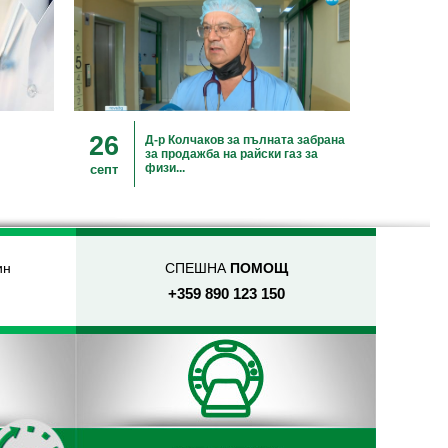
26
Д-р Колчаков за пълната забрана
за продажба на райски газ за
физи...
септ
ин
СПЕШНА
ПОМОЩ
+359 890 123 150