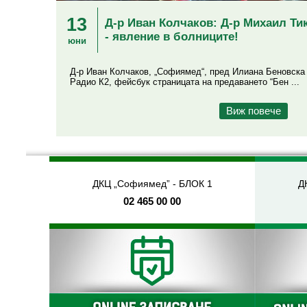
13
Д-р Иван Колчаков: Д-р Михаил Т
- явление в болниците!
юни
Д-р Иван Колчаков, „Софиямед“, пред Илиана Беновска 
Радио К2, фейсбук страницата на предаването “Бен ...
ДКЦ „Софиямед” - БЛОК 1
Д
02 465 00 00