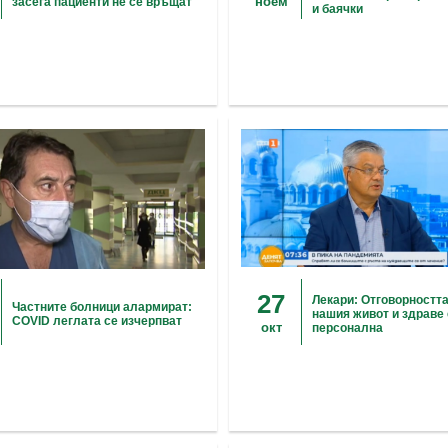
ноем
засега пациенти не се връщат
и баячки
27
Лекари: Отговорността
Частните болници алармират:
нашия живот и здраве 
COVID леглата се изчерпват
окт
персонална