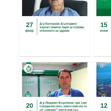
27
15
Д-р Колчаков: Българите
харчат повече пари за отрови,
февр
ноем
отколкото за здраве
Д-р Людмил Върляков: ние сме
20
12
специалистите, които най-често
се „срещат“ очи в очи със