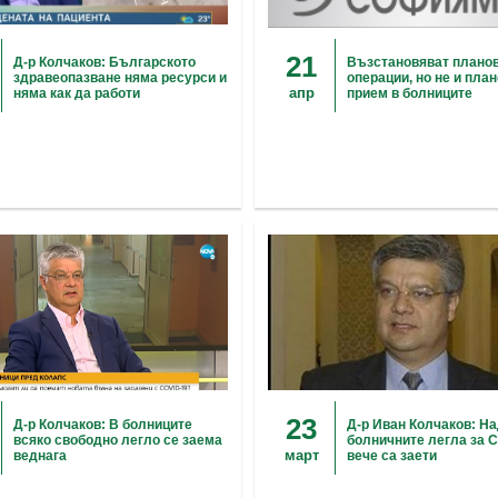
21
Д-р Колчаков: Българското
Възстановяват плано
здравеопазване няма ресурси и
операции, но не и пла
апр
няма как да работи
прием в болниците
23
Д-р Колчаков: В болниците
Д-р Иван Колчаков: На
всяко свободно легло се заема
болничните легла за 
март
веднага
вече са заети