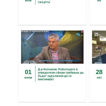
юли
ян
смъртта
Д-р Колчаков: Работещите в
01
28
определени сфери трябваше да
бъдат задължени да се
ноем
окт
ваксинират