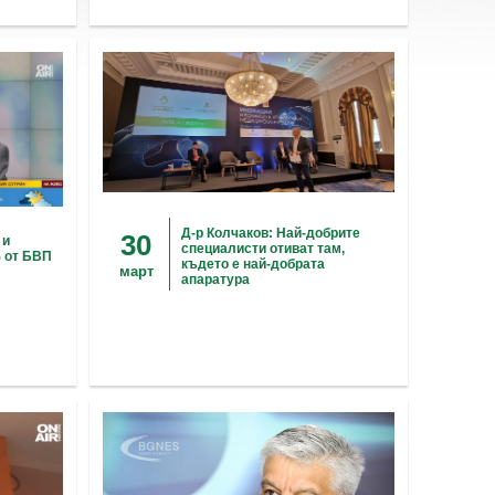
Д-р Колчаков: Най-добрите
30
 и
специалисти отиват там,
 от БВП
където е най-добрата
март
апаратура