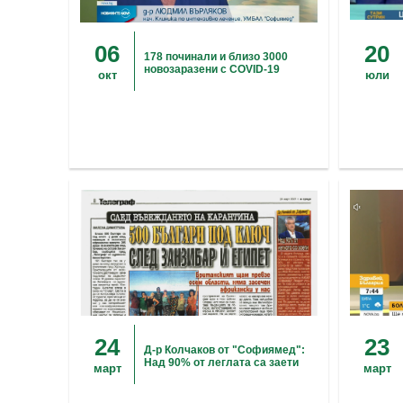
06
20
178 починали и близо 3000
новозаразени с COVID-19
окт
юли
24
23
Д-р Колчаков от "Софиямед":
Над 90% от леглата са заети
март
март