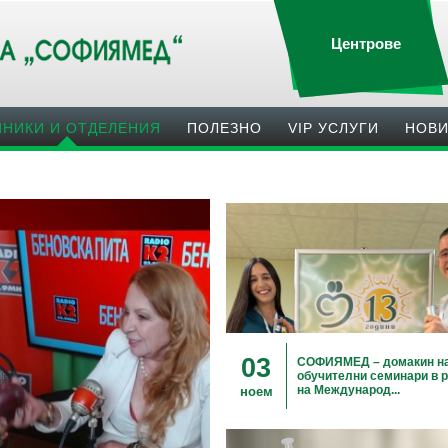
Центрове
ИНИКИ И ОТДЕЛЕНИЯ
ПОЛЕЗНO
VIP УСЛУГИ
НОВ
03
СОФИЯМЕД – домакин н
обучителни семинари в 
на Международ...
ноем