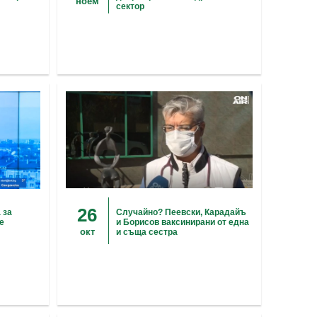
ноем
сектор
26
 за
Случайно? Пеевски, Карадайъ
е
и Борисов ваксинирани от една
окт
и съща сестра