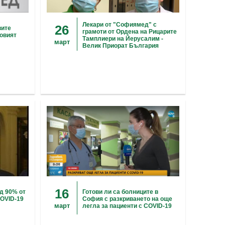
Лекари от "Софиямед" с
26
вите
грамоти от Ордена на Рицарите
новият
Тамплиери на Йерусалим -
март
Велик Приорат България
16
д 90% от
Готови ли са болниците в
COVID-19
София с разкриването на още
март
легла за пациенти с COVID-19