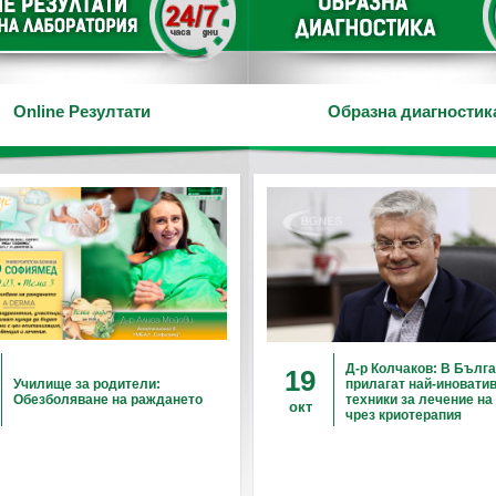
Online Резултати
Образна диагностик
Д-р Колчаков: В Бълга
19
Училище за родители:
прилагат най-иновати
Обезболяване на раждането
техники за лечение на
окт
чрез криотерапия