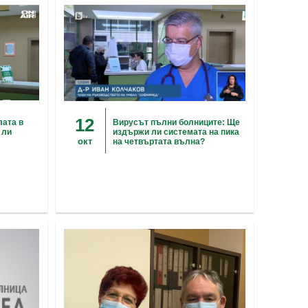
12
лата в
Вирусът пълни болниците: Ще
 ли
издържи ли системата на пика
окт
на четвъртата вълна?