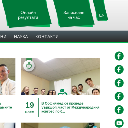
Онлайн
Записване
EN
резултати
на час
ИНИ
НАУКА
КОНТАКТИ
19
а
В Софиямед се проведе
рамките
уъркшоп, част от Международния
конгрес по б...
ноем