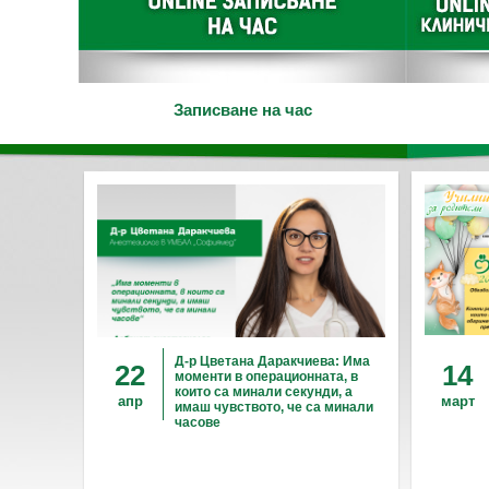
Записване на час
Д-р Цветана Даракчиева: Има
22
14
моменти в операционната, в
които са минали секунди, а
апр
март
имаш чувството, че са минали
часове