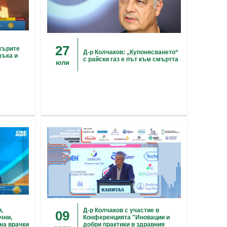
27
жърите
Д-р Колчаков: „Купонясването“
зъка и
с райски газ е път към смъртта
юли
,
Д-р Колчаков с участие в
09
чни,
Конференцията "Иновации и
на врачки
добри практики в здравния