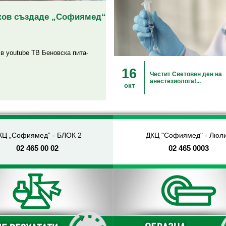
иков създаде „Софиямед“
в youtube ТВ Беновска пита-
16
Честит Световен ден на
анестезиолога!...
окт
КЦ „Софиямед” - БЛОК 2
ДКЦ "Софиямед" - Люл
02 465 00 02
02 465 0003