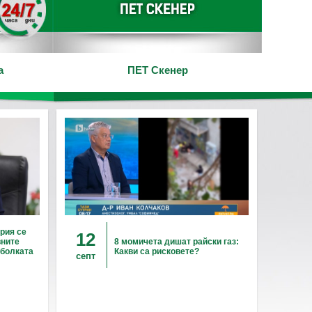
а
ПЕТ Скенер
рия се
12
вните
8 момичета дишат райски газ:
 болката
Какви са рисковете?
септ