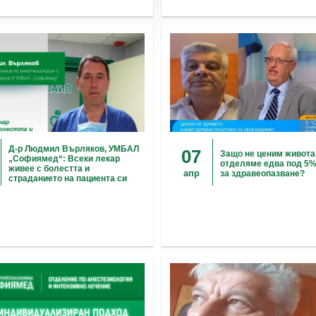
Д-р Людмил Върляков, УМБАЛ
07
Защо не ценим живота
„Софиямед“: Всеки лекар
отделяме едва под 5%
живее с болестта и
апр
за здравеопазване?
страданието на пациента си