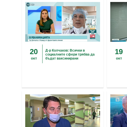
20
19
Д-р Колчаков: Всички в
социалните сфери трябва да
окт
окт
бъдат ваксинирани