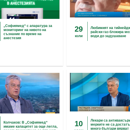
„Софиямед“ с апаратура за
29
Любимият на тийнейд
мониторинг на нивото на
райски газ блокира мо
съзнание по време на
юли
води до задушаване
анестезия
Лекари са антиваксъри
10
Колчаков: В „Софиямед“
мерките не са достатъ
имаме капацитет за още легла,
много българи вярват 